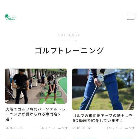
MENU
CATEGORY
トップページ
ゴルフトレーニング
プロフィール
主な活動について
契約企業について
大阪でゴルフ専門パーソナルトレ
お問い合わせ
ーニングが受けられる専門店5
ゴルフの飛距離アップの筋トレを
選！
9つ動画で紹介しています！
2020.01.30
ゴルフトレーニング
2018.09.07
ゴルフトレーニング
ブログ