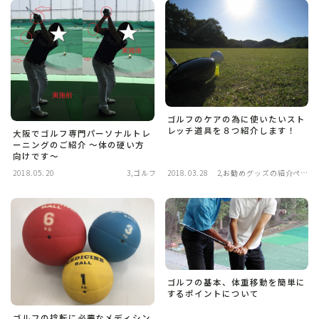
ゴルフのケアの為に使いたいスト
レッチ道具を８つ紹介します！
大阪でゴルフ専門パーソナルトレ
ーニングのご紹介 ～体の硬い方
向けです～
2018.05.20
3,ゴルフ
2018.03.28
2,お勧めグッズの紹介ペー
ジ
ゴルフの基本、体重移動を簡単に
するポイントについて
ゴルフの捻転に必要なメディシン