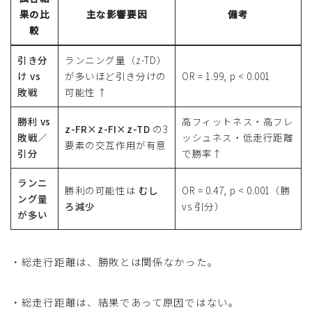
果の比
主な影響要因
備考
較
引き分
ランニング量（z-TD）
け vs
が多いほど引き分けの
OR = 1.99, p < 0.001
敗戦
可能性 ↑
勝利 vs
高フィットネス・高フレ
z-FR×z-FI×z-TD
の3
敗戦／
ッシュネス・低走行距離
要素の交互作用が有意
引分
で勝率↑
ランニ
勝利の可能性は
むし
OR = 0.47, p < 0.001（勝
ング量
ろ減少
vs 引分）
が多い
・総走行距離は、勝敗とは関係なかった。
・総走行距離は、結果であって原因ではない。