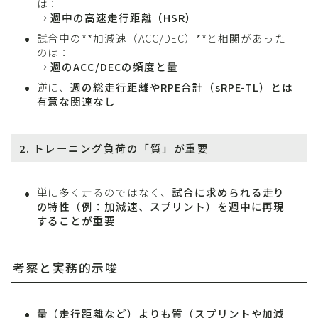
は：
→
週中の高速走行距離（HSR）
試合中の**加減速（ACC/DEC）**と相関があった
のは：
→
週のACC/DECの頻度と量
逆に、
週の総走行距離やRPE合計（sRPE-TL）とは
有意な関連なし
2.
トレーニング負荷の「質」が重要
単に多く走るのではなく、
試合に求められる走り
の特性（例：加減速、スプリント）を週中に再現
することが重要
考察と実務的示唆
量（走行距離など）よりも質（スプリントや加減