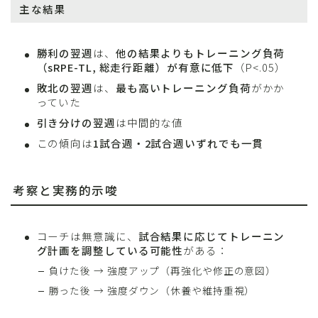
主な結果
勝利の翌週
は、
他の結果よりもトレーニング負荷
（sRPE-TL, 総走行距離）が有意に低下
（P<.05）
敗北の翌週
は、
最も高いトレーニング負荷
がかか
っていた
引き分けの翌週
は中間的な値
この傾向は
1試合週・2試合週いずれでも一貫
考察と実務的示唆
コーチは無意識に、
試合結果に応じてトレーニン
グ計画を調整している可能性
がある：
負けた後 → 強度アップ（再強化や修正の意図）
勝った後 → 強度ダウン（休養や維持重視）