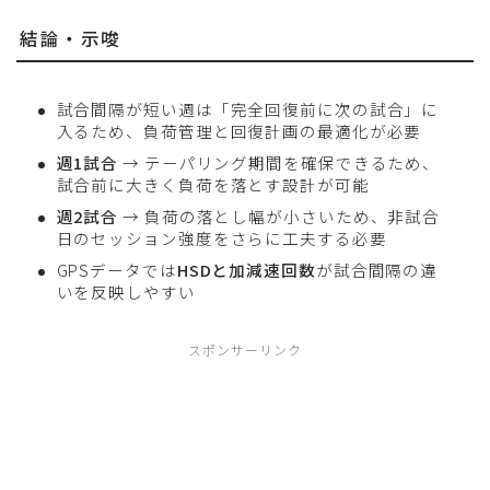
結論・示唆
試合間隔が短い週は「完全回復前に次の試合」に
入るため、負荷管理と回復計画の最適化が必要
週1試合
→ テーパリング期間を確保できるため、
試合前に大きく負荷を落とす設計が可能
週2試合
→ 負荷の落とし幅が小さいため、非試合
日のセッション強度をさらに工夫する必要
GPSデータでは
HSDと加減速回数
が試合間隔の違
いを反映しやすい
スポンサーリンク