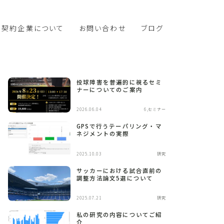
契約企業について
お問い合わせ
ブログ
投球障害を普遍的に視るセミ
ナーについてのご案内
2026.06.04
6,セミナー
GPSで行うテーパリング・マ
ネジメントの実際
2025.10.03
研究
サッカーにおける試合直前の
調整方法論文5選について
2025.07.21
研究
私の研究の内容についてご紹
介