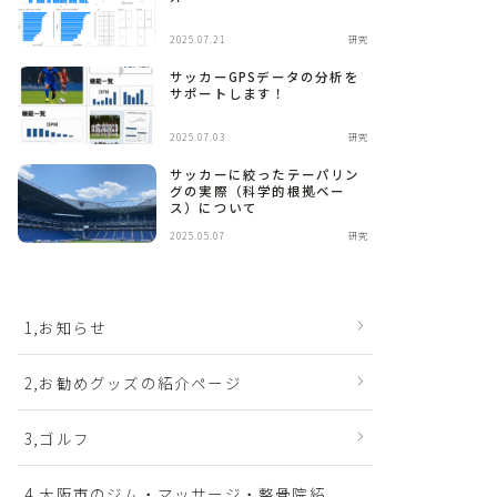
2025.07.21
研究
サッカーGPSデータの分析を
サポートします！
2025.07.03
研究
サッカーに絞ったテーパリン
グの実際（科学的根拠ベー
ス）について
2025.05.07
研究
1,お知らせ
2,お勧めグッズの紹介ページ
3,ゴルフ
4,大阪市のジム・マッサージ・整骨院紹