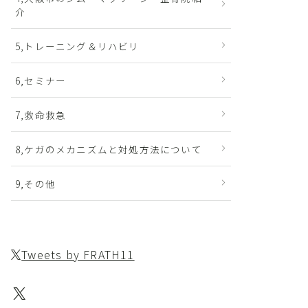
介
5,トレーニング＆リハビリ
6,セミナー
7,救命救急
8,ケガのメカニズムと対処方法について
9,その他
Tweets by FRATH11
X