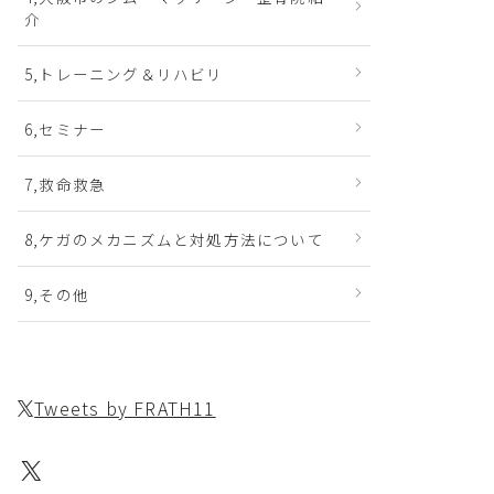
介
5,トレーニング＆リハビリ
6,セミナー
7,救命救急
8,ケガのメカニズムと対処方法について
9,その他
Tweets by FRATH11
X