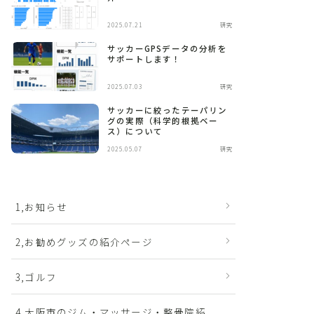
2025.07.21
研究
サッカーGPSデータの分析を
サポートします！
2025.07.03
研究
サッカーに絞ったテーパリン
グの実際（科学的根拠ベー
ス）について
2025.05.07
研究
1,お知らせ
2,お勧めグッズの紹介ページ
3,ゴルフ
4,大阪市のジム・マッサージ・整骨院紹