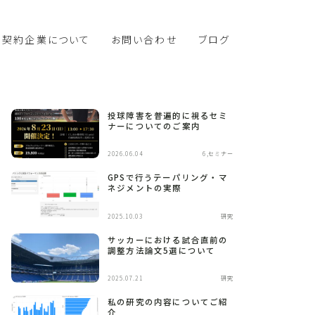
契約企業について
お問い合わせ
ブログ
投球障害を普遍的に視るセミ
ナーについてのご案内
2026.06.04
6,セミナー
GPSで行うテーパリング・マ
ネジメントの実際
2025.10.03
研究
サッカーにおける試合直前の
調整方法論文5選について
2025.07.21
研究
私の研究の内容についてご紹
介