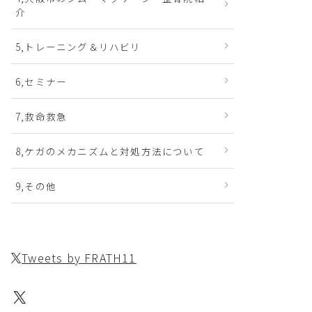
介
5,トレーニング＆リハビリ
6,セミナー
7,救命救急
8,ケガのメカニズムと対処方法について
9,その他
Tweets by FRATH11
X