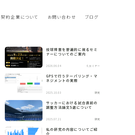
契約企業について
お問い合わせ
ブログ
投球障害を普遍的に視るセミ
ナーについてのご案内
2026.06.04
6,セミナー
GPSで行うテーパリング・マ
ネジメントの実際
2025.10.03
研究
サッカーにおける試合直前の
調整方法論文5選について
2025.07.21
研究
私の研究の内容についてご紹
介