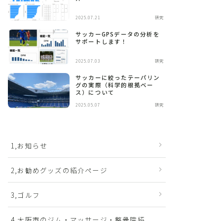
2025.07.21
研究
サッカーGPSデータの分析を
サポートします！
2025.07.03
研究
サッカーに絞ったテーパリン
グの実際（科学的根拠ベー
ス）について
2025.05.07
研究
1,お知らせ
2,お勧めグッズの紹介ページ
3,ゴルフ
4,大阪市のジム・マッサージ・整骨院紹