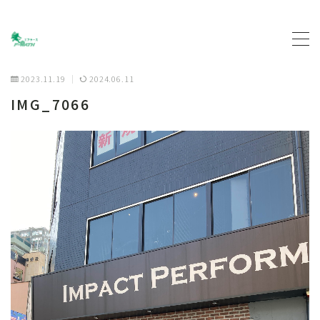
MENU
2023.11.19
2024.06.11
トップページ
IMG_7066
プロフィール
主な活動について
契約企業について
お問い合わせ
ブログ