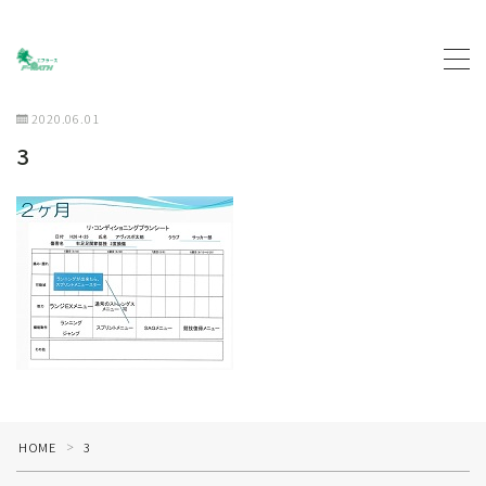
MENU
2020.06.01
3
トップページ
プロフィール
主な活動について
契約企業について
お問い合わせ
HOME
3
＞
ブログ