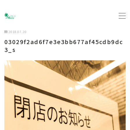
MENU
2018.07.20
03029f2ad6f7e3e3bb677af45cdb9dc
トップページ
3_s
プロフィール
主な活動について
契約企業について
お問い合わせ
ブログ