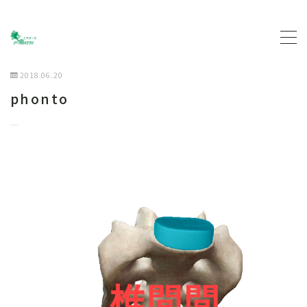
MENU
2018.06.20
phonto
トップページ
プロフィール
主な活動について
契約企業について
お問い合わせ
ブログ