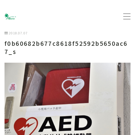
MENU
2018.07.07
f0b60682b677c8618f52592b5650ac6
トップページ
7_s
プロフィール
主な活動について
契約企業について
お問い合わせ
ブログ